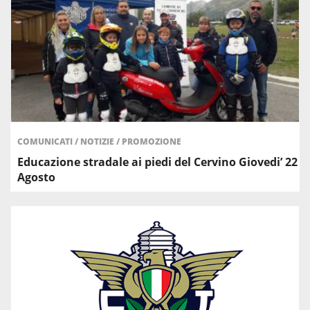
COMUNICATI
/
NOTIZIE
/
PROMOZIONE
Educazione stradale ai piedi del Cervino Giovedi’ 22
Agosto